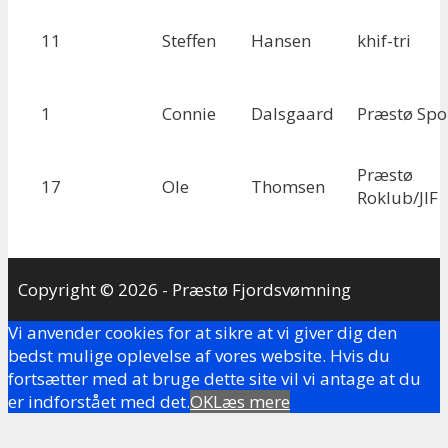
11
Steffen
Hansen
khif-tri
1
Connie
Dalsgaard
Præstø Spo
Præstø
17
Ole
Thomsen
Roklub/JIF
Copyright © 2026 - Præstø Fjordsvømning
Vi anvender cookies for at sikre at vi giver dig den
bedst mulige oplevelse af vores website. Hvis du
fortsætter med at bruge dette site vil vi antage at du
er indforstået med det.
OK
Læs mere