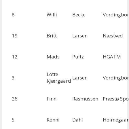
8
Willi
Becke
Vordingbo
19
Britt
Larsen
Næstved
12
Mads
Pultz
HGATM
Lotte
3
Larsen
Vordingbo
Kjærgaard
26
Finn
Rasmussen
Præstø Spo
5
Ronni
Dahl
Holmegaar