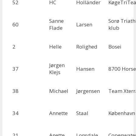
52
HC
Holländer
KøgeTriTe
Sanne
Sorø Triath
60
Larsen
Flade
klub
2
Helle
Rolighed
Bosei
Jørgen
37
Hansen
8700 Horse
Klejs
38
Michael
Jørgensen
Team Xterr
34
Annette
Staal
København
21
Anette
Lonsdale
Copenwate