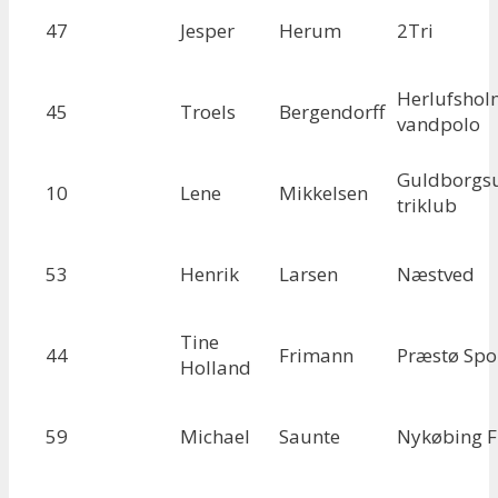
47
Jesper
Herum
2Tri
Herlufshol
45
Troels
Bergendorff
vandpolo
Guldborgs
10
Lene
Mikkelsen
triklub
53
Henrik
Larsen
Næstved
Tine
44
Frimann
Præstø Spo
Holland
59
Michael
Saunte
Nykøbing F