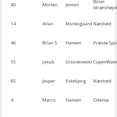
Bosei
40
Morten
Jensen
Idrætshøjs
14
Allan
Munksgaard
Næstved
46
Brian S.
Hansen
Præstø Spo
55
Jakub
Grzonkowski
CopenWate
65
Jesper
Eskebjerg
Næstved
4
Marco
Hansen
Odense