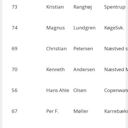
73
Kristian
Ranghøj
Spentrup
74
Magnus
Lundgren
KøgeSvk.
69
Christian
Petersen
Næstved s
70
Kenneth
Andersen
Næstved 
56
Hans Ahle
Olsen
Copenwat
67
Per F.
Møller
Karrebæk