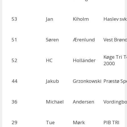
53
Jan
Kiholm
Haslev svk
51
Søren
Ærenlund
Vest Brøn
Køge Tri 
52
HC
Holländer
2000
44
Jakub
Grzonkowski
Præstø Sp
36
Michael
Andersen
Vordingbo
29
Tue
Mørk
PIB TRI