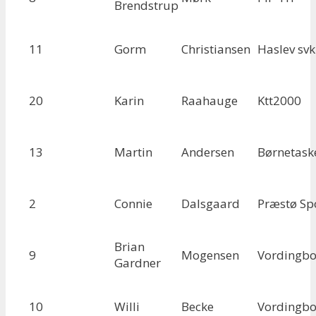
Brendstrup
11
Gorm
Christiansen
Haslev svk
20
Karin
Raahauge
Ktt2000
13
Martin
Andersen
Børnetask
2
Connie
Dalsgaard
Præstø Sp
Brian
9
Mogensen
Vordingbo
Gardner
10
Willi
Becke
Vordingbo