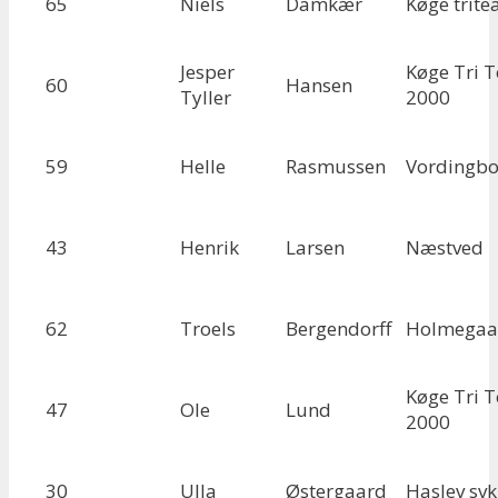
65
Niels
Damkær
Køge trit
Jesper
Køge Tri 
60
Hansen
Tyller
2000
59
Helle
Rasmussen
Vordingbo
43
Henrik
Larsen
Næstved
62
Troels
Bergendorff
Holmegaa
Køge Tri 
47
Ole
Lund
2000
30
Ulla
Østergaard
Haslev svk