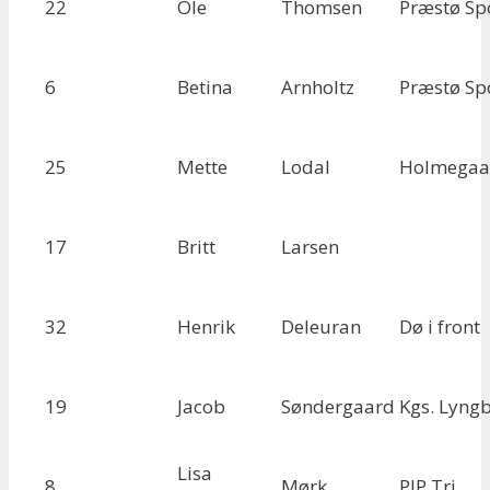
22
Ole
Thomsen
Præstø Sp
6
Betina
Arnholtz
Præstø Sp
25
Mette
Lodal
Holmegaa
17
Britt
Larsen
32
Henrik
Deleuran
Dø i front
19
Jacob
Søndergaard
Kgs. Lyng
Lisa
8
Mørk
PIP Tri