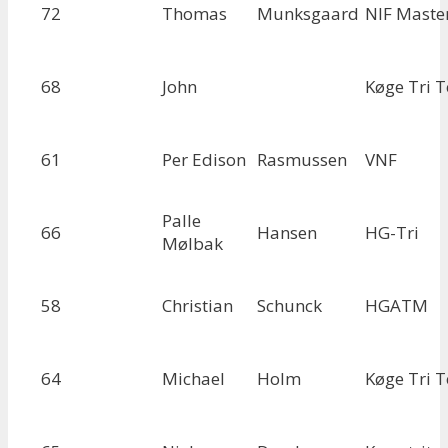
72
Thomas
Munksgaard
NIF Maste
68
John
Køge Tri 
61
Per Edison
Rasmussen
VNF
Palle
66
Hansen
HG-Tri
Mølbak
58
Christian
Schunck
HGATM
64
Michael
Holm
Køge Tri 