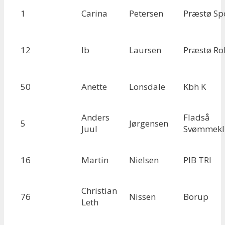
1
Carina
Petersen
Præstø Sp
12
Ib
Laursen
Præstø Ro
50
Anette
Lonsdale
Kbh K
Anders
Fladså
5
Jørgensen
Juul
Svømmek
16
Martin
Nielsen
PIB TRI
Christian
76
Nissen
Borup
Leth