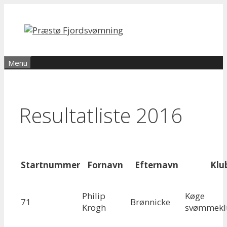
Hop
til
indhold
Menu
Resultatliste 2016
Startnummer
Fornavn
Efternavn
Klu
Philip
Køge
71
Brønnicke
Krogh
svømmekl