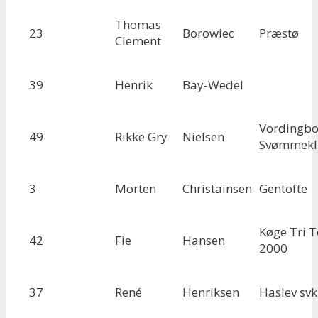
Thomas
23
Borowiec
Præstø
Clement
39
Henrik
Bay-Wedel
Vordingbo
49
Rikke Gry
Nielsen
Svømmek
3
Morten
Christainsen
Gentofte
Køge Tri 
42
Fie
Hansen
2000
37
René
Henriksen
Haslev svk