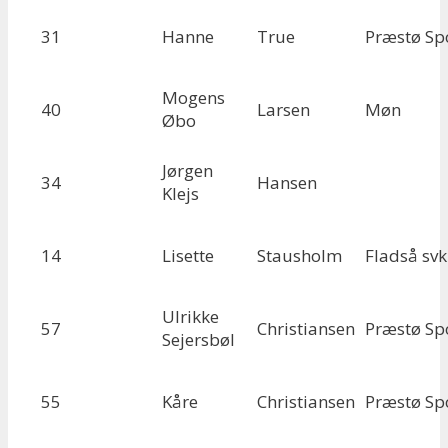
31
Hanne
True
Præstø Sp
Mogens
40
Larsen
Møn
Øbo
Jørgen
34
Hansen
Klejs
14
Lisette
Stausholm
Fladså svk
Ulrikke
57
Christiansen
Præstø Sp
Sejersbøl
55
Kåre
Christiansen
Præstø Sp