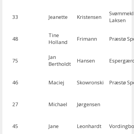
Svømmekl
33
Jeanette
Kristensen
Laksen
Tine
48
Frimann
Præstø Sp
Holland
Jan
75
Hansen
Espergær
Bertholdt
46
Maciej
Skowronski
Præstø Sp
27
Michael
Jørgensen
45
Jane
Leonhardt
Vordingbo